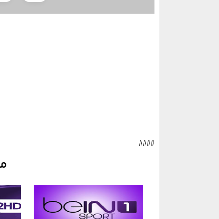
####
مق