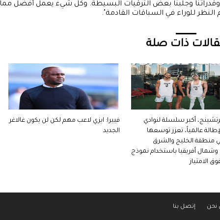
نا وقدراتنا وجلبنا بعض الترقيات البسيطة. وكل شيء يعمل أفضل مما
دم النظر للوراء في السباقات القادمة".
الات ذات صلة
شينج، أكبر سلسلة لنوادي
فييرا: ايزي لاعب مهم لكن لن يكون غالاغر
إطالة عالمياً، تعزز توسعها
الجديد
ي منطقة الخليج والشرق
شمال أفريقيا باستخدام نموذج
ق الامتياز
نحن
إتصل بنا