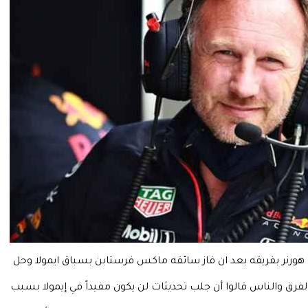
يان هورنر​​ بفريقه بعد ان فاز سائقه ​ماكس فرستابن​ بسباق ​ايمولا​ وحل
 الفرق والناس قالوا أن جلب تحديثات لن يكون مفيداً في إيمولا بسبب