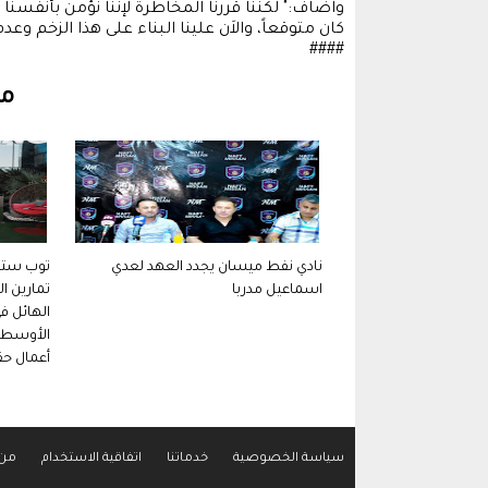
واضاف:" لكننا قررنا المخاطرة لإننا نؤمن بأنفس
كان متوقعاً، والاَن علينا البناء على هذا الزخم وع
####
مق
نادي نفط ميسان يجدد العهد لعدي
توب سترت
اسماعيل مدربا
تمارين ال
الهائل ف
الأوسط و
أعمال حقو
سياسة الخصوصية
خدماتنا
اتفاقية الاستخدام
من 