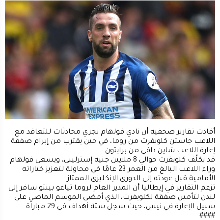
أفادت تقارير صحفية أن نادي ​فولهام​ يجري محادثات للتعاقد مع
اللاعب جاستن ​كلويفرت​ من ​روما​، في حين يقترب من إبرام صفقة
إعارة اللاعب شاين دافي من برايتون.
قد يكلّف كلويفرت حوالي 8 ملايين جنيه إسترليني، ويسعى فولهام
وراء اللاعب البالغ من العمر 23 عامًا في محاولة لتعزيز خياراته
الأمامية قبل عودته إلى الدوري الإنكليزي الممتاز.
تزعم التقارير في إيطاليا أن المدير العام لروما تياغو بينتو سافر إلى
لندن لتأمين صفقة لكلويفرت، الذي أمضى الموسم الماضي على
سبيل الإعارة في نيس، حيث سجل ستة أهداف في 29 مباراة.
####